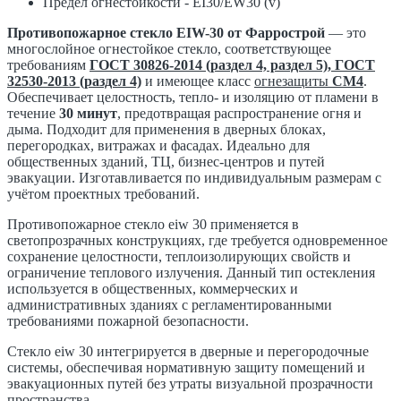
Предел огнестойкости - EI30/EW30 (v)
Противопожарное стекло EIW-30 от Фаррострой
— это
многослойное огнестойкое стекло, соответствующее
требованиям
ГОСТ 30826-2014 (раздел 4, раздел 5), ГОСТ
32530-2013 (раздел 4)
и имеющее класс
огнезащиты
СМ4
.
Обеспечивает целостность, тепло- и изоляцию от пламени в
течение
30 минут
, предотвращая распространение огня и
дыма. Подходит для применения в дверных блоках,
перегородках, витражах и фасадах. Идеально для
общественных зданий, ТЦ, бизнес-центров и путей
эвакуации. Изготавливается по индивидуальным размерам с
учётом проектных требований.
Противопожарное стекло eiw 30 применяется в
светопрозрачных конструкциях, где требуется одновременное
сохранение целостности, теплоизолирующих свойств и
ограничение теплового излучения. Данный тип остекления
используется в общественных, коммерческих и
административных зданиях с регламентированными
требованиями пожарной безопасности.
Стекло eiw 30 интегрируется в дверные и перегородочные
системы, обеспечивая нормативную защиту помещений и
эвакуационных путей без утраты визуальной прозрачности
пространства.