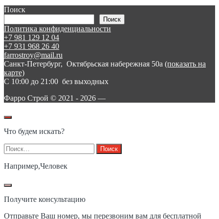
записям
Поиск
Поиск
Политика конфиденциальности
+7 981 129 12 04
+7 931 968 26 40
farrostroy@mail.ru
Санкт-Петербург, Октябрьская набережная 50а
(показать на
карте)
C 10:00 до 21:00 без выходных
Фарро Cтрой © 2021 -
2026
—
Что будем искать?
Найти:
Например,
Человек
Получите консультацию
Отправьте Ваш номер, мы перезвоним вам для бесплатной