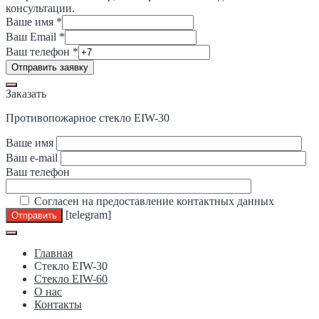
консультации.
Ваше имя
*
Ваш Email
*
Ваш
Ваш телефон
*
имя
Отправить заявку
телефон
Заказать
Противопожарное стекло EIW-30
Ваше имя
Ваш e-mail
Ваш телефон
Согласен на предоставление контактных данных
[telegram]
Главная
Стекло EIW-30
Стекло EIW-60
О нас
Контакты