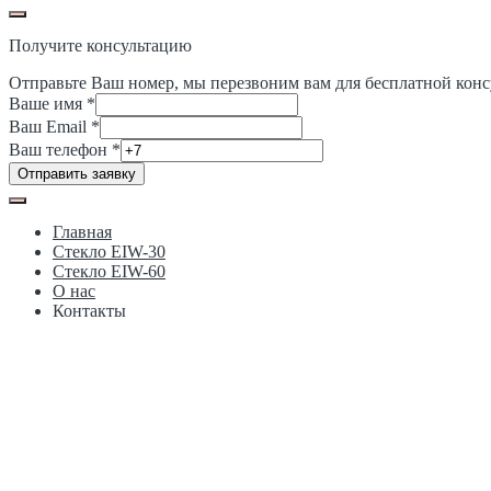
Получите консультацию
Отправьте Ваш номер, мы перезвоним вам для бесплатной конс
Ваше имя
*
Ваше
Ваш Email
*
Ваш
Ваш телефон
*
телефон
Отправить заявку
Главная
Стекло EIW-30
Стекло EIW-60
О нас
Контакты